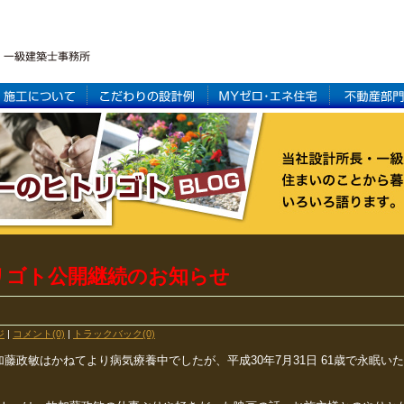
リゴト公開継続のお知らせ
ジ
|
コメント(0)
|
トラックバック(0)
加藤政敏はかねてより病気療養中でしたが、平成30年7月31日 61歳で永眠い