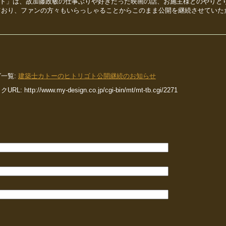
ゴト」は、故加藤政敏の仕事ぶりや好きだった映画の話、お施主様とのやりと
ており、ファンの方々もいらっしゃることからこのまま公開を継続させていた
一覧:
建築士カトーのヒトリゴト公開継続のお知らせ
URL:
http://www.my-design.co.jp/cgi-bin/mt/mt-tb.cgi/2271