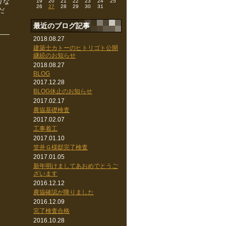
りな
19
20
21
22
23
24
25
26
27
28
29
30
31
だ
最近のブログ記事
2018.08.27
建築士カトーのヒトリゴト公開
継続のお知らせ
2018.08.27
BLOG
2017.12.28
BLOG休止のお知らせ
2017.02.17
農協基礎検査
2017.02.07
工事着工
2017.01.10
笠井Ｇ様邸完了検査
2017.01.05
新年明けましてあおめでとうご
ざいます
2016.12.12
農協確認が降りました
2016.12.09
完了検査合格
2016.10.28