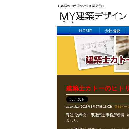
建築士カトーのヒト
asawaka
(
2018年8月27日 15:02)
|
個別ペー
弊社 取締役 一級建築士事務所所長 
ました。