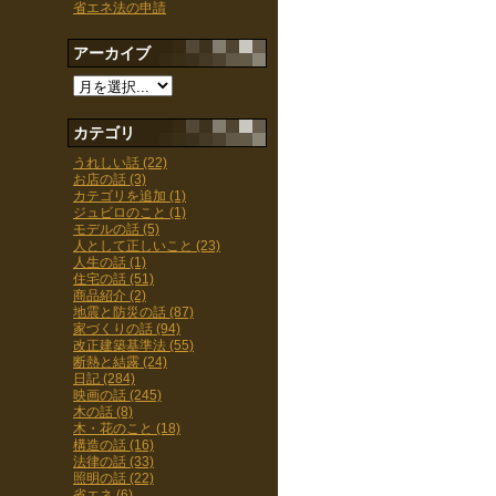
省エネ法の申請
アーカイブ
カテゴリ
うれしい話 (22)
お店の話 (3)
カテゴリを追加 (1)
ジュビロのこと (1)
モデルの話 (5)
人として正しいこと (23)
人生の話 (1)
住宅の話 (51)
商品紹介 (2)
地震と防災の話 (87)
家づくりの話 (94)
改正建築基準法 (55)
断熱と結露 (24)
日記 (284)
映画の話 (245)
木の話 (8)
木・花のこと (18)
構造の話 (16)
法律の話 (33)
照明の話 (22)
省エネ (6)