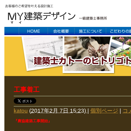
工事着工
katou
(
2017年2月 7日 15:23)
|
個別ページ
|
コメ
『農協建築工事開始』